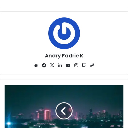
Andry Fadrie K
Website
Facebook
X
LinkedIn
YouTube
Instagram
Twitch
Steam