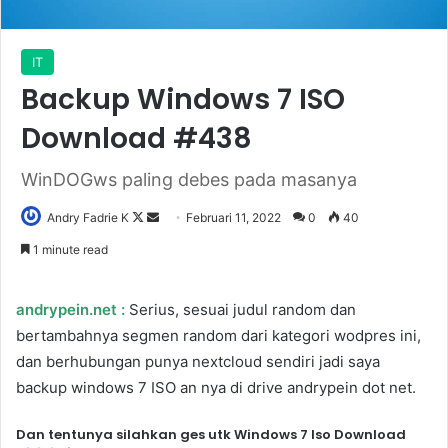
IT
Backup Windows 7 ISO
Download #438
WinDOGws paling debes pada masanya
Follow
Send
Andry Fadrie K
Februari 11, 2022
0
40
on
an
1 minute read
X
email
andrypein.net
:
Serius, sesuai judul random dan
bertambahnya segmen random dari kategori wodpres ini,
dan berhubungan punya nextcloud sendiri jadi saya
backup windows 7 ISO an nya di drive andrypein dot net.
Dan tentunya silahkan ges utk Windows 7 Iso Download