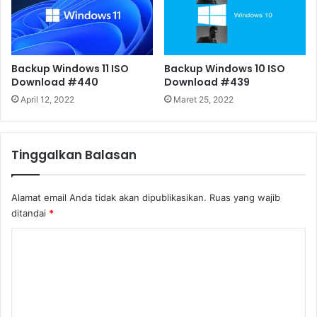
Backup Windows 11 ISO
Backup Windows 10 ISO
Download #440
Download #439
April 12, 2022
Maret 25, 2022
Tinggalkan Balasan
Alamat email Anda tidak akan dipublikasikan.
Ruas yang wajib
ditandai
*
K
o
m
e