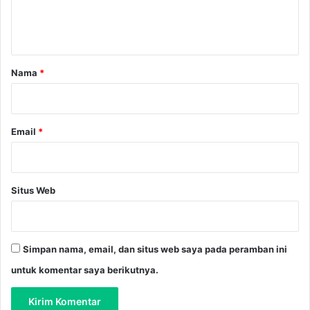
n
t
a
r
Nama
*
*
Email
*
Situs Web
Simpan nama, email, dan situs web saya pada peramban ini
untuk komentar saya berikutnya.