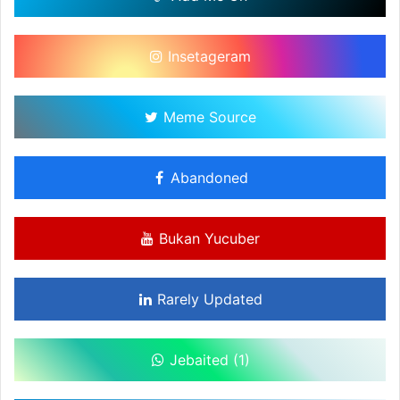
Insetageram
Meme Source
Abandoned
Bukan Yucuber
Rarely Updated
Jebaited (1)