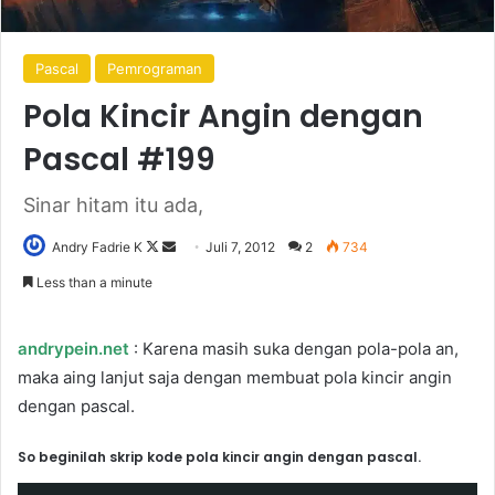
Pascal
Pemrograman
Pola Kincir Angin dengan
Pascal #199
Sinar hitam itu ada,
Follow
Send
Andry Fadrie K
Juli 7, 2012
2
734
on
an
Less than a minute
X
email
andrypein.net
: Karena masih suka dengan pola-pola an,
maka aing lanjut saja dengan membuat pola kincir angin
dengan pascal.
So beginilah skrip kode pola kincir angin dengan pascal.