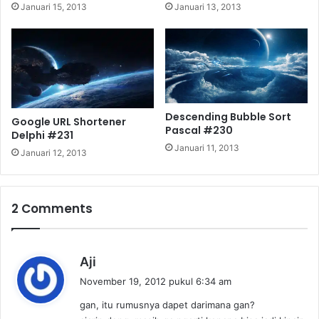
Januari 15, 2013
Januari 13, 2013
Descending Bubble Sort
Google URL Shortener
Pascal #230
Delphi #231
Januari 11, 2013
Januari 12, 2013
2 Comments
b
Aji
e
November 19, 2012 pukul 6:34 am
r
gan, itu rumusnya dapet darimana gan?
k