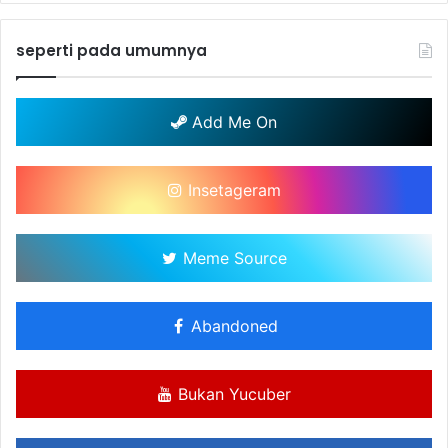
seperti pada umumnya
Add Me On
Insetageram
Meme Source
Abandoned
Bukan Yucuber