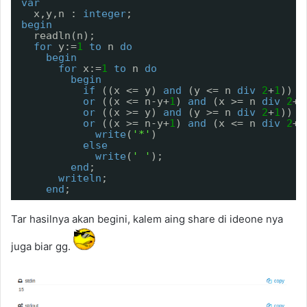
var
x,y,n : 
integer
;
begin
readln(n);
for
y:=
1
to
n 
do
begin
for
x:=
1
to
n 
do
begin
if
((x <= y) 
and
(y <= n 
div
2
+
1
))
or
((x <= n-y+
1
) 
and
(x >= n 
div
2
+
1
or
((x >= y) 
and
(y >= n 
div
2
+
1
))
or
((x >= n-y+
1
) 
and
(x <= n 
div
2
+
1
write
(
'*'
)
else
write
(
' '
);
end
;
writeln
;
end
;  
Tar hasilnya akan begini, kalem aing share di ideone nya
juga biar gg.