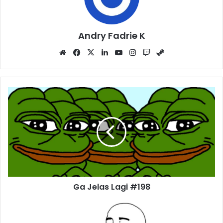
Andry Fadrie K
Website
Facebook
X
LinkedIn
YouTube
Instagram
Twitch
Steam
Ga Jelas Lagi #198