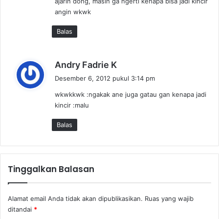
ajarin dong, masih ga ngerti kenapa bisa jadi kincir
a
angin wkwk
t
a
Balas
:
b
Andry Fadrie K
e
Desember 6, 2012 pukul 3:14 pm
r
wkwkkwk :ngakak ane juga gatau gan kenapa jadi
k
kincir :malu
a
t
Balas
a
:
Tinggalkan Balasan
Alamat email Anda tidak akan dipublikasikan.
Ruas yang wajib
ditandai
*