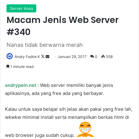
Server Area
Macam Jenis Web Server
#340
Nanas tidak berwarna merah
Follow
Send
Andry Fadrie K
Januari 29, 2017
0
358
on
an
1 minute read
X
email
andrypein.net
: Web server memiliki banyak jenis
aplikasinya, ada yang free ada yang berbayar.
Kalau untuk saya belajar sih jelas akan pakai yang free lah,
wkwkw minimal install serta menampilkan berkas html di
web browser juga sudah cukup.