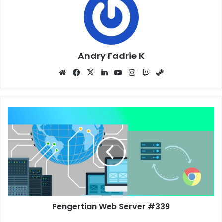
Andry Fadrie K
Website
Facebook
X
LinkedIn
YouTube
Instagram
Twitch
Steam
Pengertian Web Server #339