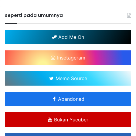
seperti pada umumnya
Add Me On
Insetageram
Meme Source
Abandoned
Bukan Yucuber