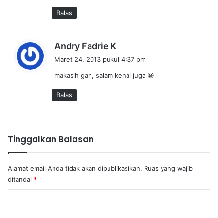
a
Balas
t
a
:
b
Andry Fadrie K
e
Maret 24, 2013 pukul 4:37 pm
r
makasih gan, salam kenal juga 😀
k
a
Balas
t
a
:
Tinggalkan Balasan
Alamat email Anda tidak akan dipublikasikan.
Ruas yang wajib
ditandai
*
K
o