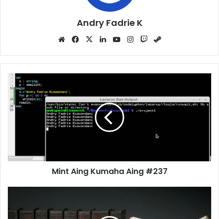
Andry Fadrie K
Website
Facebook
X
LinkedIn
YouTube
Instagram
Twitch
Steam
Mint Aing Kumaha Aing #237