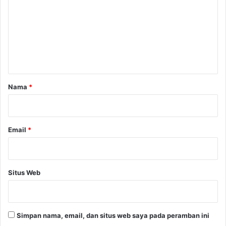
m
e
n
t
a
r
Nama
*
*
Email
*
Situs Web
Simpan nama, email, dan situs web saya pada peramban ini