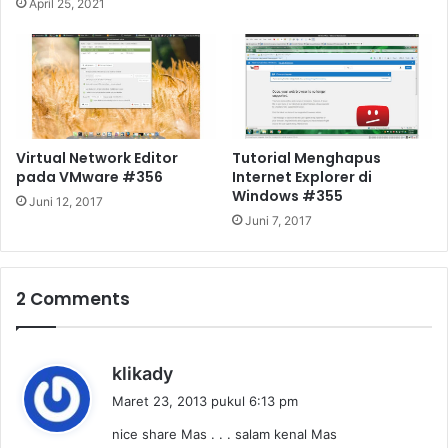
April 25, 2021
Virtual Network Editor
Tutorial Menghapus
pada VMware #356
Internet Explorer di
Windows #355
Juni 12, 2017
Juni 7, 2017
2 Comments
b
klikady
e
Maret 23, 2013 pukul 6:13 pm
r
nice share Mas . . . salam kenal Mas
k