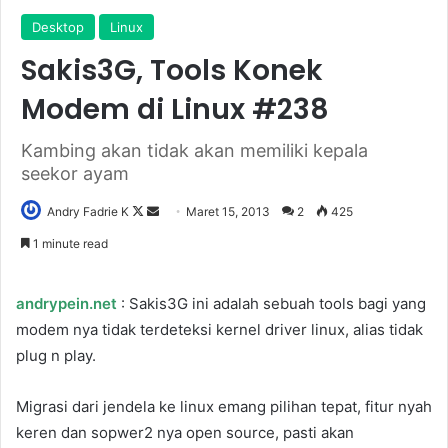
Desktop
Linux
Sakis3G, Tools Konek
Modem di Linux #238
Kambing akan tidak akan memiliki kepala
seekor ayam
Follow
Send
Andry Fadrie K
Maret 15, 2013
2
425
on
an
1 minute read
X
email
andrypein.net
: Sakis3G ini adalah sebuah tools bagi yang
modem nya tidak terdeteksi kernel driver linux, alias tidak
plug n play.
Migrasi dari jendela ke linux emang pilihan tepat, fitur nyah
keren dan sopwer2 nya open source, pasti akan