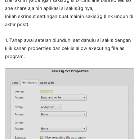
Dan akhirnya dengan sakis3g si D-Link ane bisa konek,so
ane share aja nih aplikasi si sakis3g nya,
inilah skrinsut settingan buat mainin sakis3g (link unduh di
akhir post).
1. Tahap awal setelah diunduh, set dahulu si sakis dengan
klik kanan properties dan ceklis allow executing file as
program.