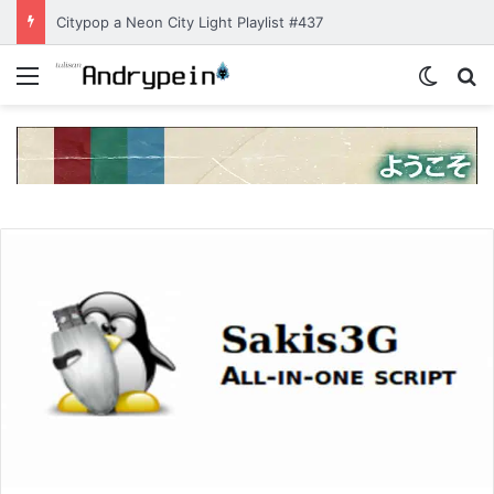
Citypop a Neon City Light Playlist #437
Menu
Switch
Se