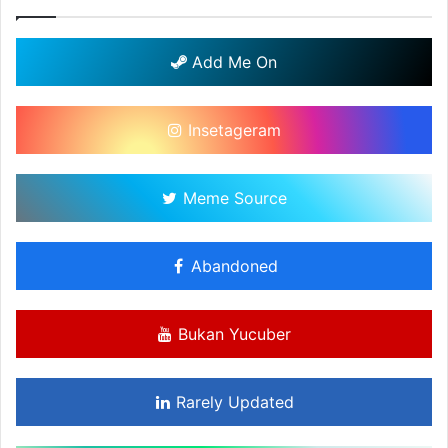
Add Me On
Insetageram
Meme Source
Abandoned
Bukan Yucuber
Rarely Updated