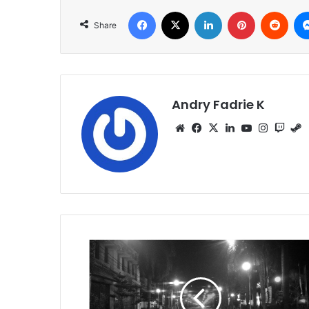
Facebook
X
LinkedIn
Pinterest
Redd
Share
Andry Fadrie K
Website
Facebook
X
LinkedIn
YouTube
Instagr
Twit