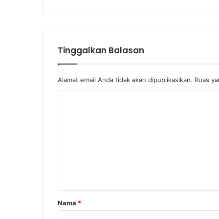
Tinggalkan Balasan
Alamat email Anda tidak akan dipublikasikan.
Ruas ya
K
o
m
e
n
t
a
r
Nama
*
*