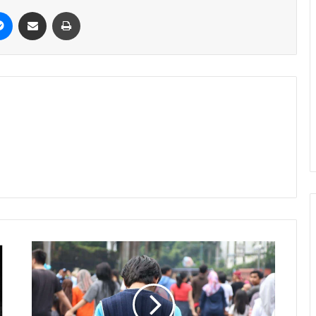
it
Messenger
Share via Email
Print
am
ch
Steam