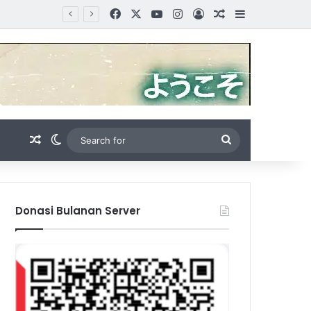
Facebook
X
YouTube
Instagram
Log In
Random Article
Sidebar
Random Article
Switch skin
Search
for
Donasi Bulanan Server