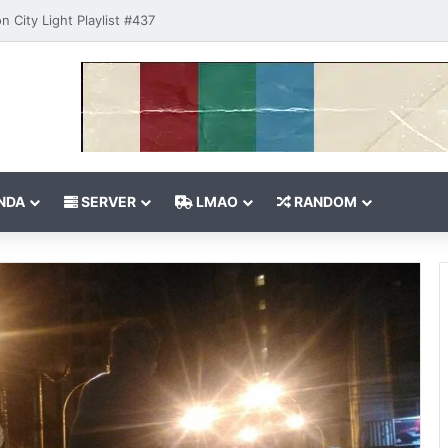
is my Spirit Animal #436
NDA
SERVER
LMAO
RANDOM