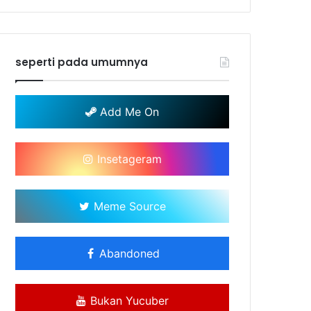
seperti pada umumnya
Add Me On
Insetageram
Meme Source
Abandoned
Bukan Yucuber