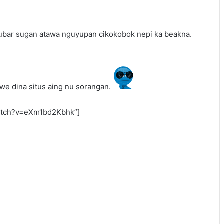
 ubar sugan atawa nguyupan cikokobok nepi ka beakna.
 we dina situs aing nu sorangan.
watch?v=eXm1bd2Kbhk”]