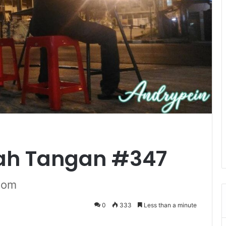
lah Tangan #347
tom
0
333
Less than a minute
ger
hare via Email